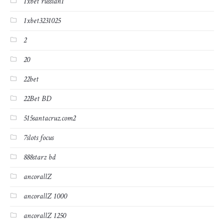
1xbet russian1
1xbet3231025
2
20
22bet
22Bet BD
515santacruz.com2
7slots focus
888starz bd
ancorallZ
ancorallZ 1000
ancorallZ 1250