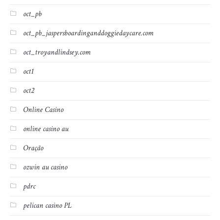
oct_pb
oct_pb_jaspersboardinganddoggiedaycare.com
oct_troyandlindsey.com
oct1
oct2
Online Casino
online casino au
Oração
ozwin au casino
pdrc
pelican casino PL