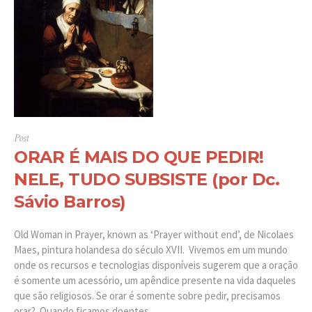
Post
ORAR É MAIS DO QUE PEDIR!
NELE, TUDO SUBSISTE (por Dc.
Sávio Barros)
Old Woman in Prayer, known as ‘Prayer without end’, de Nicolaes
Maes, pintura holandesa do século XVII. Vivemos em um mundo
onde os recursos e tecnologias disponíveis sugerem que a oração
é somente um acessório, um apêndice presente na vida daqueles
que são religiosos. Se orar é somente sobre pedir, precisamos
orar? Quando ficamos doentes,...