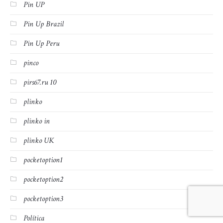
Pin UP
Pin Up Brazil
Pin Up Peru
pinco
pirs67.ru 10
plinko
plinko in
plinko UK
pocketoption1
pocketoption2
pocketoption3
Política