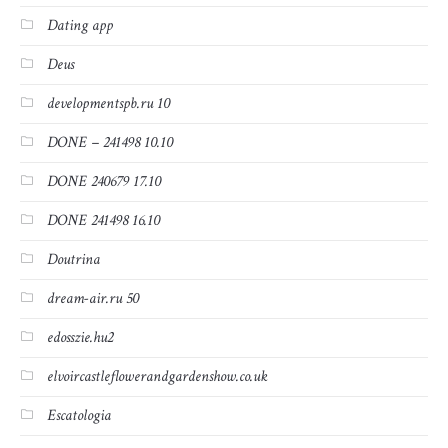
Dating app
Deus
developmentspb.ru 10
DONE – 241498 10.10
DONE 240679 17.10
DONE 241498 16.10
Doutrina
dream-air.ru 50
edosszie.hu2
elvoircastleflowerandgardenshow.co.uk
Escatologia