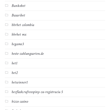
Bankobet
Basaribet
bbrbet colombia
bbrbet mx
bcgame3
beste-zahlungsarten.de
bet1
bet2
betwinner1
bezflash.rufreespiny-za-registraciu 5
bizzo casino