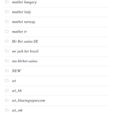
mostbet hungary
mostbet italy
mostbet norway
mostbet tr
Mr Bet casino DE
mr jack bet brazil
mx-bbrbet-casino
NEW
oct
oct_bh
oct_blowingvapors.com
oct_mb