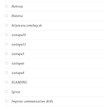
Hebreus
História
httpswww.comchay.de
icestupa10
icestupa13
icestupa5
icestupa6
icestupa8
IGAMING
Igreja
Improve communication skills