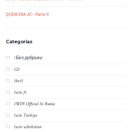
QUEM ERA JÓ – Parte II
Categorias
! Без рубрики
123
1bet5
1win fr
1WIN Official In Russia
1win Turkiye
1win uzbekistan