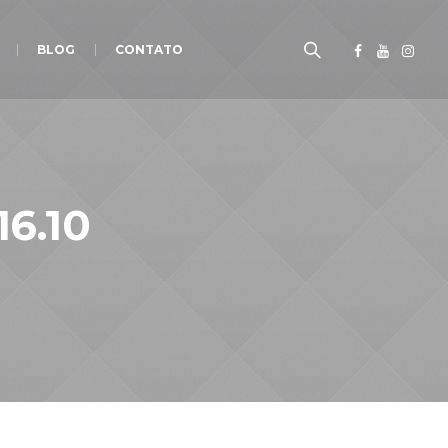
BLOG
CONTATO
6.10