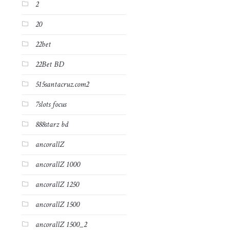
2
20
22bet
22Bet BD
515santacruz.com2
7slots focus
888starz bd
ancorallZ
ancorallZ 1000
ancorallZ 1250
ancorallZ 1500
ancorallZ 1500_2