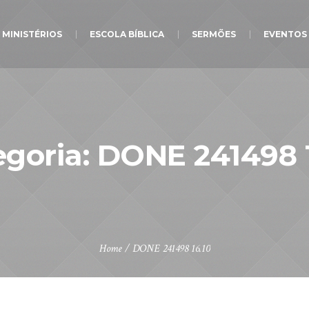
MINISTÉRIOS
ESCOLA BÍBLICA
SERMÕES
EVENTOS
egoria:
DONE 241498 1
Home
/
DONE 241498 16.10