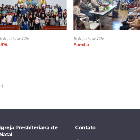
10 de junho de 2016
10 de junho de 2016
UPA
Família
nt.
Igreja Presbiteriana de
Contato
Natal