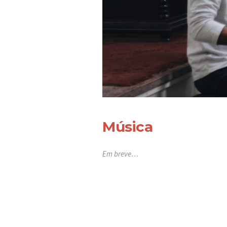
Música
Em breve…