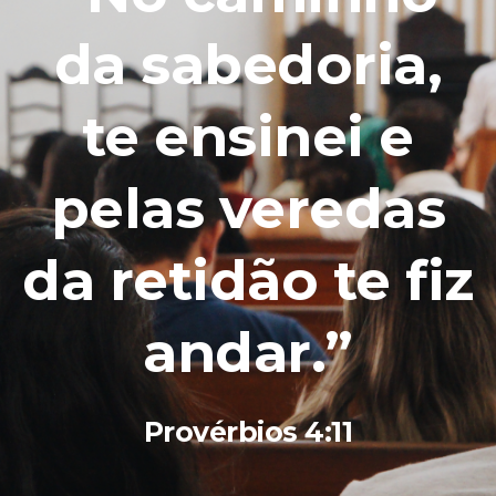
da sabedoria,
te ensinei e
pelas veredas
da retidão te fiz
andar.”
Provérbios 4:11