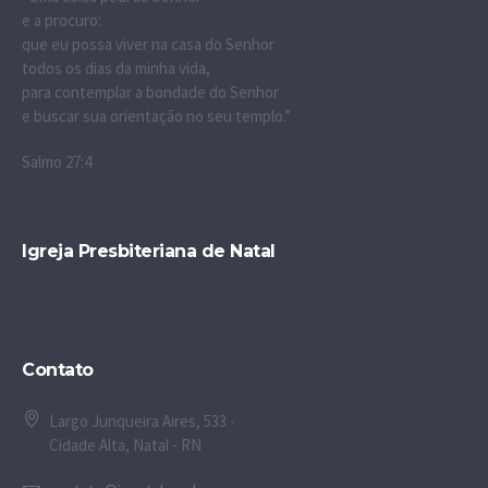
e a procuro:
que eu possa viver na casa do Senhor
todos os dias da minha vida,
para contemplar a bondade do Senhor
e buscar sua orientação no seu templo.”
Salmo 27:4
Igreja Presbiteriana de Natal
Contato
Largo Junqueira Aires, 533 -
Cidade Alta, Natal - RN