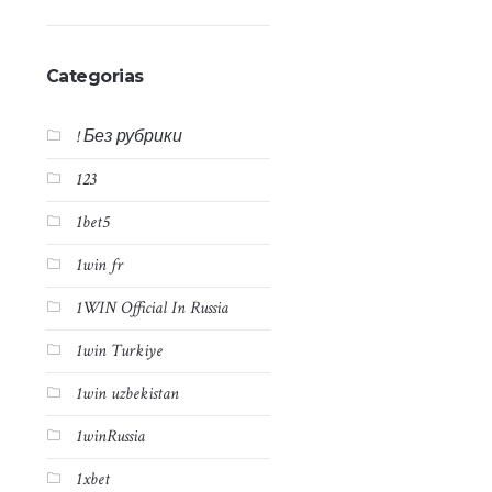
Categorias
! Без рубрики
123
1bet5
1win fr
1WIN Official In Russia
1win Turkiye
1win uzbekistan
1winRussia
1xbet