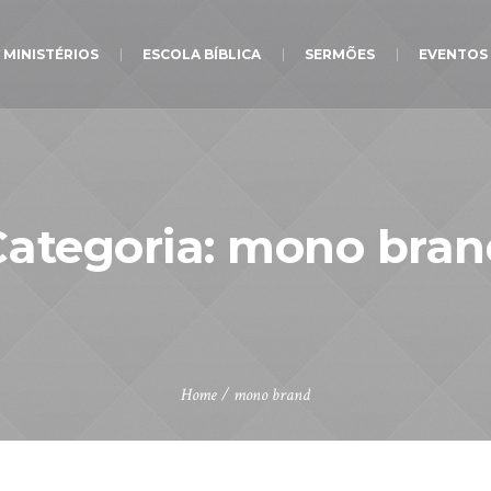
MINISTÉRIOS
ESCOLA BÍBLICA
SERMÕES
EVENTOS
ategoria:
mono bran
Home
/
mono brand