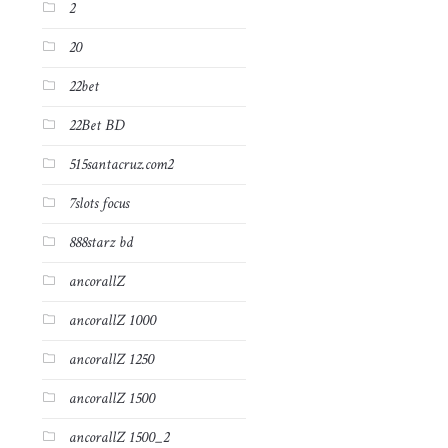
2
20
22bet
22Bet BD
515santacruz.com2
7slots focus
888starz bd
ancorallZ
ancorallZ 1000
ancorallZ 1250
ancorallZ 1500
ancorallZ 1500_2