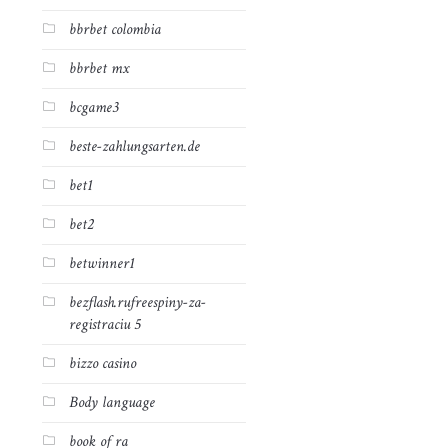
bbrbet colombia
bbrbet mx
bcgame3
beste-zahlungsarten.de
bet1
bet2
betwinner1
bezflash.rufreespiny-za-
registraciu 5
bizzo casino
Body language
book of ra