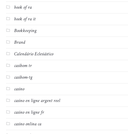
book of ra
book of ra it
Bookkeeping
Brand
Calendário Eclesiástico
casibom tr
casibom-tg
casino
casino en ligne argent reel
casino en ligne fr
casino onlina ca