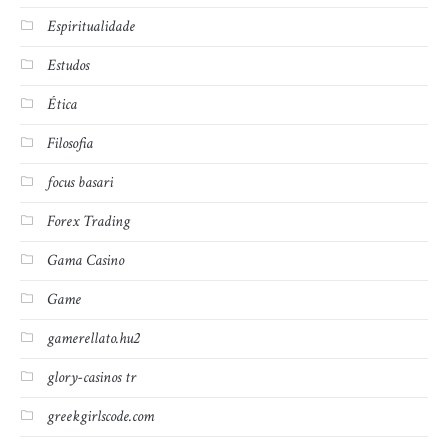
Espiritualidade
Estudos
Ética
Filosofia
focus basari
Forex Trading
Gama Casino
Game
gamerellato.hu2
glory-casinos tr
greekgirlscode.com