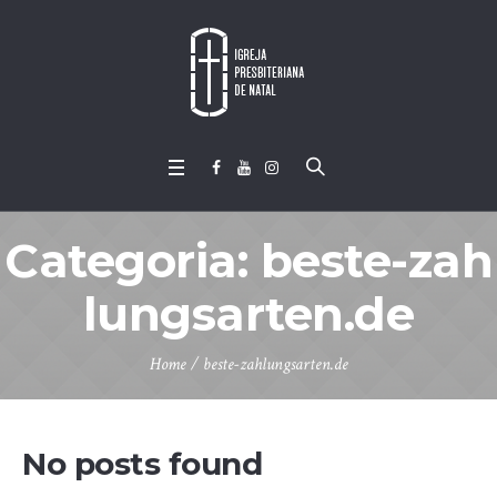
Categoria:
beste-zah
lungsarten.de
Home
/
beste-zahlungsarten.de
No posts found