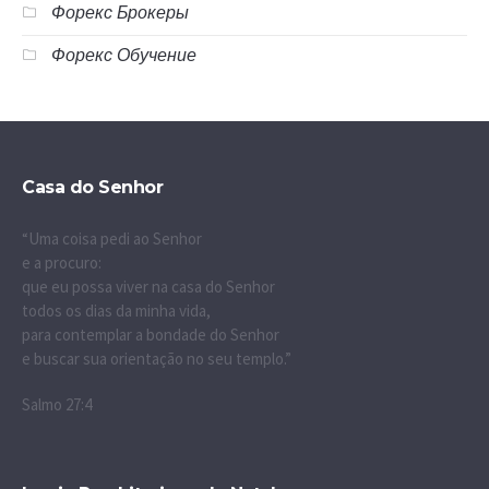
Форекс Брокеры
Форекс Обучение
Casa do Senhor
“Uma coisa pedi ao Senhor
e a procuro:
que eu possa viver na casa do Senhor
todos os dias da minha vida,
para contemplar a bondade do Senhor
e buscar sua orientação no seu templo.”
Salmo 27:4