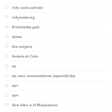
ricky casino australia
rickyscasino.org
Rrelationship goals
Salmos
Sem categoria
Senhorio de Cristo
sep
sep_mars_innovationforum_hopscotchfriday
sep3
sep4
Série Sobre os 10 Mandamentos