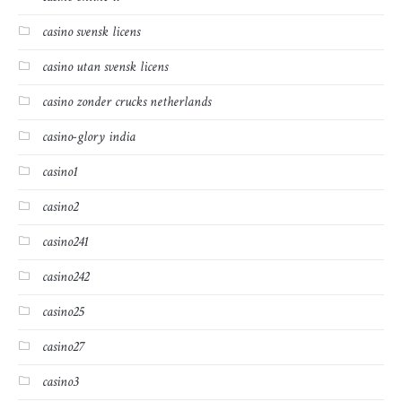
casino svensk licens
casino utan svensk licens
casino zonder crucks netherlands
casino-glory india
casino1
casino2
casino241
casino242
casino25
casino27
casino3