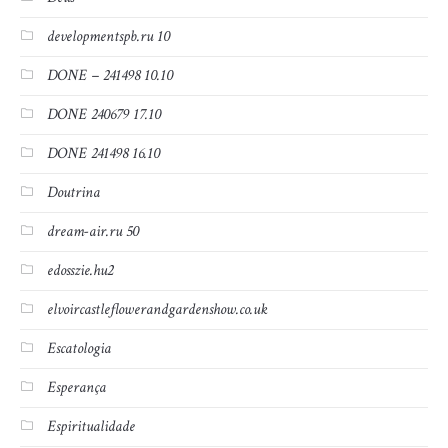
developmentspb.ru 10
DONE – 241498 10.10
DONE 240679 17.10
DONE 241498 16.10
Doutrina
dream-air.ru 50
edosszie.hu2
elvoircastleflowerandgardenshow.co.uk
Escatologia
Esperança
Espiritualidade