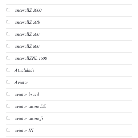
ancorallZ 3000
ancorallZ 50%
ancorallZ 500
ancorallZ 800
ancorallZNL 1500
Atualidade
Aviator
aviator brazil
aviator casino DE
aviator casino fr
aviator IN