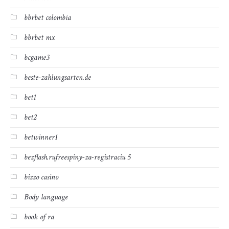
bbrbet colombia
bbrbet mx
bcgame3
beste-zahlungsarten.de
bet1
bet2
betwinner1
bezflash.rufreespiny-za-registraciu 5
bizzo casino
Body language
book of ra