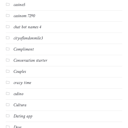
casino5
casinom 7290
chat bot names 4
cityoflondonmile3
Compliment
Conversation starter
Couples
crazy time
csdino
Cultura
Dating app
Deus