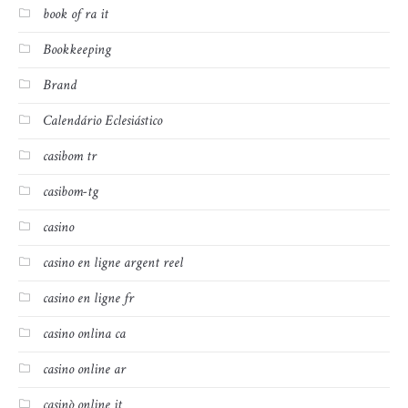
book of ra it
Bookkeeping
Brand
Calendário Eclesiástico
casibom tr
casibom-tg
casino
casino en ligne argent reel
casino en ligne fr
casino onlina ca
casino online ar
casinò online it