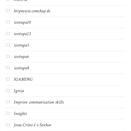
httpswww.comchay.de
icestupa10
icestupa13
icestupa5
icestupa6
icestupa8
IGAMING
Igreja
Improve communication skills
Insights
Jesus Cristo é o Senhor