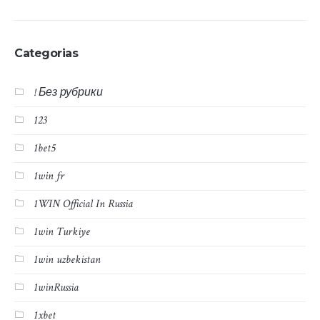
Categorias
! Без рубрики
123
1bet5
1win fr
1WIN Official In Russia
1win Turkiye
1win uzbekistan
1winRussia
1xbet