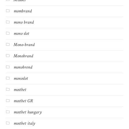
mombrand
mono brand
mono slot
Mono-brand
Monobrand
monobrend
monoslot
mostbet
mostbet GR
mostbet hungary
mostbet italy