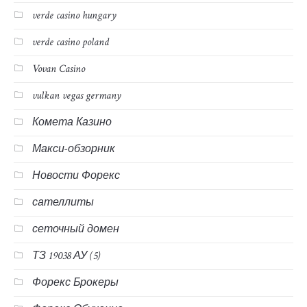
verde casino hungary
verde casino poland
Vovan Casino
vulkan vegas germany
Комета Казино
Макси-обзорник
Новости Форекс
сателлиты
сеточный домен
ТЗ 19038 АУ (5)
Форекс Брокеры