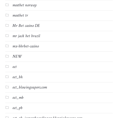
mostbet norway
mostbet tr
Mr Bet casino DE
mr jack bet brazil
mx-bbrbet-casino
NEW
oct
oct_bh
oct_blowingvapors.com
oct_mb
oct_pb