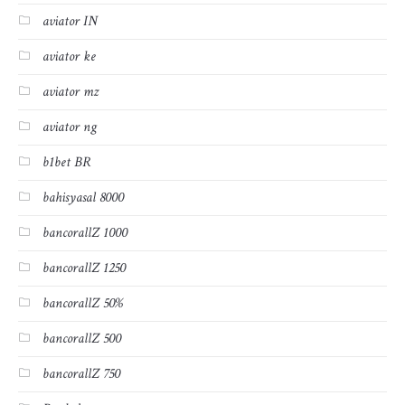
aviator IN
aviator ke
aviator mz
aviator ng
b1bet BR
bahisyasal 8000
bancorallZ 1000
bancorallZ 1250
bancorallZ 50%
bancorallZ 500
bancorallZ 750