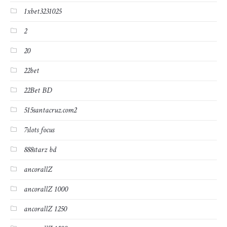
1xbet3231025
2
20
22bet
22Bet BD
515santacruz.com2
7slots focus
888starz bd
ancorallZ
ancorallZ 1000
ancorallZ 1250