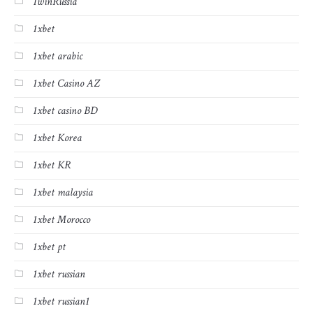
1winRussia
1xbet
1xbet arabic
1xbet Casino AZ
1xbet casino BD
1xbet Korea
1xbet KR
1xbet malaysia
1xbet Morocco
1xbet pt
1xbet russian
1xbet russian1