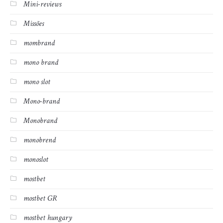
Mini-reviews
Missões
mombrand
mono brand
mono slot
Mono-brand
Monobrand
monobrend
monoslot
mostbet
mostbet GR
mostbet hungary