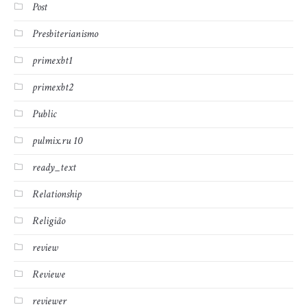
Post
Presbiterianismo
primexbt1
primexbt2
Public
pulmix.ru 10
ready_text
Relationship
Religião
review
Reviewe
reviewer