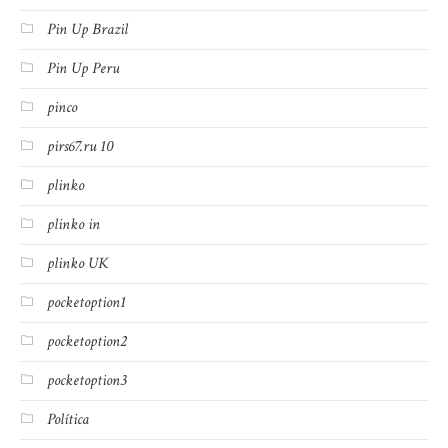
Pin Up Brazil
Pin Up Peru
pinco
pirs67.ru 10
plinko
plinko in
plinko UK
pocketoption1
pocketoption2
pocketoption3
Política