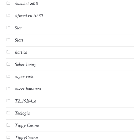
showbet 8610
slfmsal.ru 20 30
Slot
Slots
slottica
Sober living
sugar rush
sweet bonanza
T2_19264_a
Teologia
Tippy Casino
TippyCasino