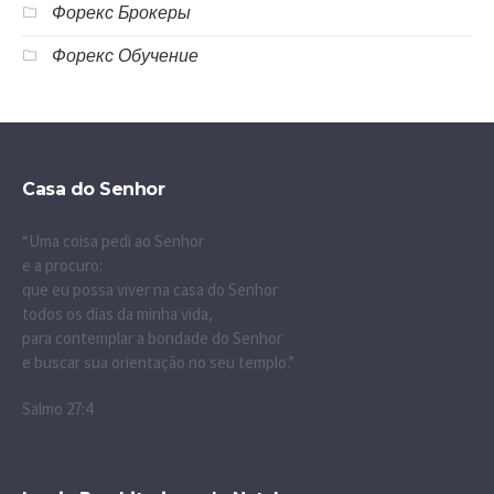
Форекс Брокеры
Форекс Обучение
Casa do Senhor
“Uma coisa pedi ao Senhor
e a procuro:
que eu possa viver na casa do Senhor
todos os dias da minha vida,
para contemplar a bondade do Senhor
e buscar sua orientação no seu templo.”
Salmo 27:4