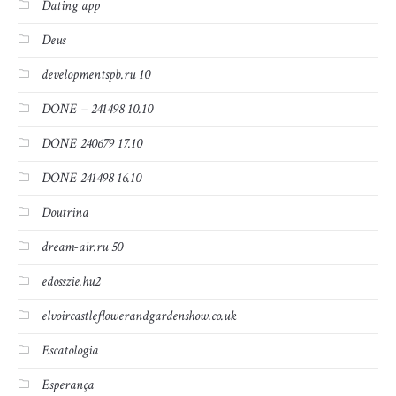
Dating app
Deus
developmentspb.ru 10
DONE – 241498 10.10
DONE 240679 17.10
DONE 241498 16.10
Doutrina
dream-air.ru 50
edosszie.hu2
elvoircastleflowerandgardenshow.co.uk
Escatologia
Esperança