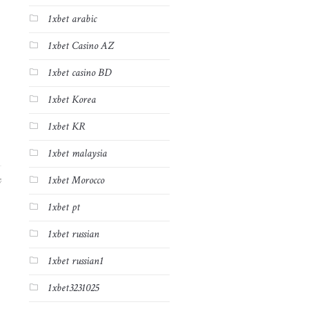
1xbet arabic
1xbet Casino AZ
1xbet casino BD
1xbet Korea
1xbet KR
1xbet malaysia
1xbet Morocco
7
1xbet pt
1xbet russian
1xbet russian1
1xbet3231025