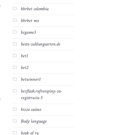
7
bbrbet colombia
bbrbet mx
bcgame3
beste-zahlungsarten.de
bet1
bet2
betwinner1
bezflash.rufreespiny-za-
registraciu 5
7
bizzo casino
Body language
book of ra