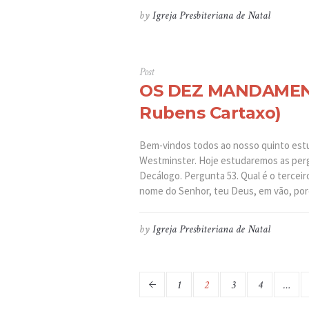
by
Igreja Presbiteriana de Natal
Post
OS DEZ MANDAMENT
Rubens Cartaxo)
Bem-vindos todos ao nosso quinto es
Westminster. Hoje estudaremos as perg
Decálogo. Pergunta 53. Qual é o terce
nome do Senhor, teu Deus, em vão, porq
by
Igreja Presbiteriana de Natal
1
2
3
4
…