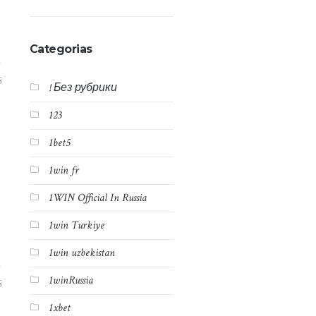
Categorias
8
! Без рубрики
123
1bet5
1win fr
1WIN Official In Russia
1win Turkiye
1win uzbekistan
1winRussia
8
1xbet