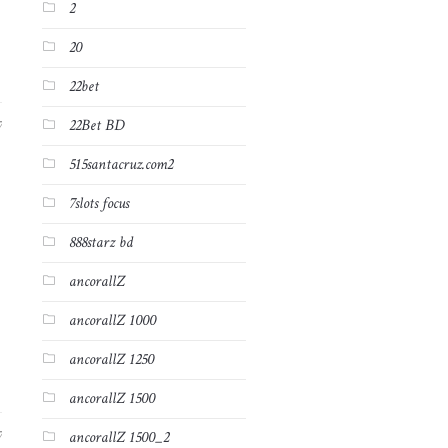
2
20
22bet
22Bet BD
7
515santacruz.com2
7slots focus
888starz bd
ancorallZ
ancorallZ 1000
ancorallZ 1250
ancorallZ 1500
7
ancorallZ 1500_2