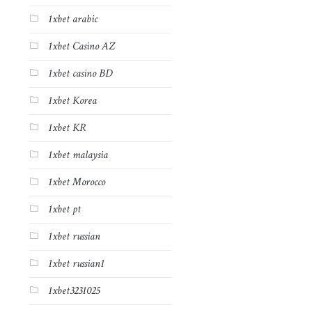
1xbet arabic
1xbet Casino AZ
1xbet casino BD
1xbet Korea
1xbet KR
1xbet malaysia
1xbet Morocco
1xbet pt
1xbet russian
1xbet russian1
1xbet3231025