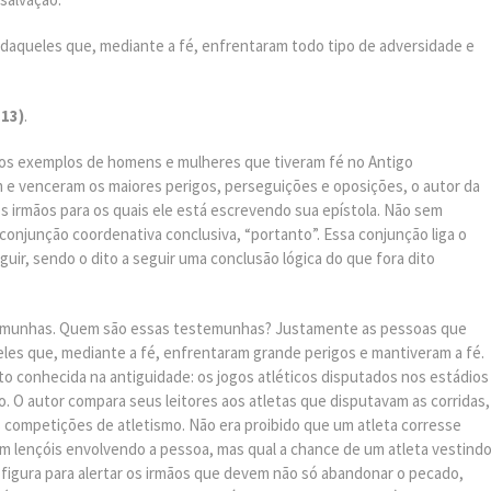
, daqueles que, mediante a fé, enfrentaram todo tipo de adversidade e
-13)
.
rios exemplos de homens e mulheres que tiveram fé no Antigo
 e venceram os maiores perigos, perseguições e oposições, o autor da
 os irmãos para os quais ele está escrevendo sua epístola. Não sem
a conjunção coordenativa conclusiva, “portanto”. Essa conjunção liga o
eguir, sendo o dito a seguir uma conclusão lógica do que fora dito
stemunhas. Quem são essas testemunhas? Justamente as pessoas que
ueles que, mediante a fé, enfrentaram grande perigos e mantiveram a fé.
o conhecida na antiguidade: os jogos atléticos disputados nos estádios
. O autor compara seus leitores aos atletas que disputavam as corridas,
s competições de atletismo. Não era proibido que um atleta corresse
m lençóis envolvendo a pessoa, mas qual a chance de um atleta vestind
a figura para alertar os irmãos que devem não só abandonar o pecado,