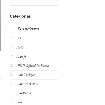
Categorias
! Без рубрики
123
1bet5
1win fr
1WIN Official In Russia
r
1win Turkiye
l
1win uzbekistan
1winRussia
1xbet