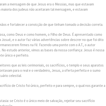
itaram a mensagem de que Jesus era o Messias, mas que estavam
a maioria dos judeus não aceitaram tal mensagem, e estavam
rmãos e fortalecer a convicção de que tinham tomado a decisão correta.
tosa, como Deus e como homem, o Filho de Deus. É apresentado como
a Josué, e o autor faz várias advertências sobre descrer no que foi dito
permanecerem firmes na fé. Fazendo uma ponte com o A.T., o autor
No estudo anterior, vimos as bases da nossa confiança: Jesus é nossa
te único e perfeito.
leitores que as leis cerimoniais, os sacrifícios, o templo e seus aparatos
ntavam para o real e o verdadeiro, Jesus, a oferta perfeita e o sumo
ário celestial.
crifício de Cristo foi único, perfeito e para sempre, o qual nos garante a
asia: se Cristo é o único meio de salvação, rejeitar seu sacrifício
 salvação.