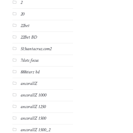
2
20
22bet
22Bet BD
515santacruz.com2
7slots focus
888starz bd
ancorallZ
ancorallZ 1000
ancorallZ 1250
ancorallZ 1500
o
ancorallZ 1500_2