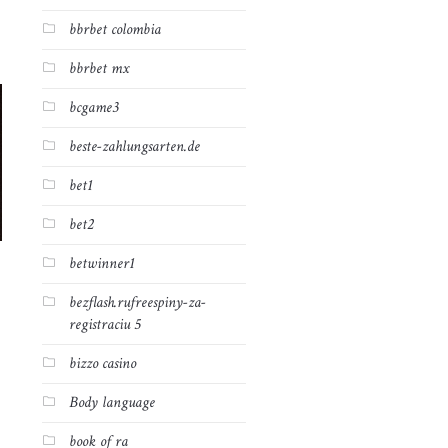
bbrbet colombia
bbrbet mx
bcgame3
beste-zahlungsarten.de
bet1
bet2
betwinner1
bezflash.rufreespiny-za-
registraciu 5
bizzo casino
Body language
book of ra