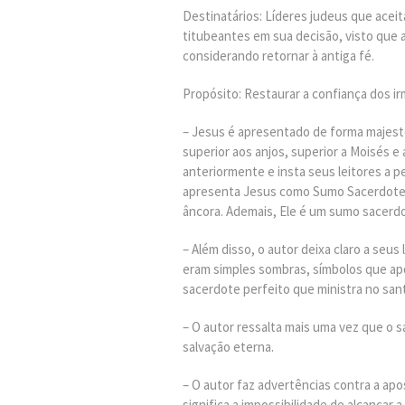
Destinatários: Líderes judeus que ace
titubeantes em sua decisão, visto que 
considerando retornar à antiga fé.
Propósito: Restaurar a confiança dos i
– Jesus é apresentado de forma majes
superior aos anjos, superior a Moisés e 
anteriormente e insta seus leitores a 
apresenta Jesus como Sumo Sacerdote. 
âncora. Ademais, Ele é um sumo sacerdo
– Além disso, o autor deixa claro a seus 
eram simples sombras, símbolos que apo
sacerdote perfeito que ministra no santu
– O autor ressalta mais uma vez que o sa
salvação eterna.
– O autor faz advertências contra a apost
significa a impossibilidade de alcançar a