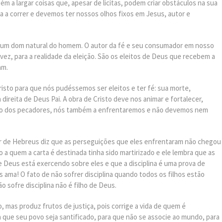
 a largar coisas que, apesar de lícitas, podem criar obstáculos na sua
a correr e devemos ter nossos olhos fixos em Jesus, autor e
é um dom natural do homem. O autor da fé e seu consumador em nosso
vez, para a realidade da eleição. São os eleitos de Deus que recebem a
am.
risto para que nós pudéssemos ser eleitos e ter fé: sua morte,
direita de Deus Pai. A obra de Cristo deve nos animar e fortalecer,
ão dos pecadores, nós também a enfrentaremos e não devemos nem
utor de Hebreus diz que as perseguições que eles enfrentaram não chegou
 a quem a carta é destinada tinha sido martirizado e ele lembra que as
 Deus está exercendo sobre eles e que a disciplina é uma prova de
os ama! O fato de não sofrer disciplina quando todos os filhos estão
o sofre disciplina não é filho de Deus.
, mas produz frutos de justiça, pois corrige a vida de quem é
ra que seu povo seja santificado, para que não se associe ao mundo, para