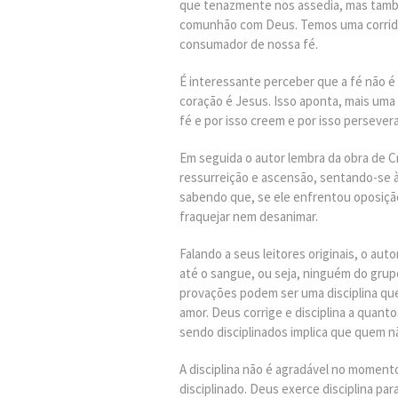
que tenazmente nos assedia, mas também
comunhão com Deus. Temos uma corrida 
consumador de nossa fé.
É interessante perceber que a fé não 
coração é Jesus. Isso aponta, mais uma 
fé e por isso creem e por isso persever
Em seguida o autor lembra da obra de C
ressurreição e ascensão, sentando-se à 
sabendo que, se ele enfrentou oposiç
fraquejar nem desanimar.
Falando a seus leitores originais, o a
até o sangue, ou seja, ninguém do grupo
provações podem ser uma disciplina que
amor. Deus corrige e disciplina a quant
sendo disciplinados implica que quem nã
A disciplina não é agradável no momento
disciplinado. Deus exerce disciplina pa