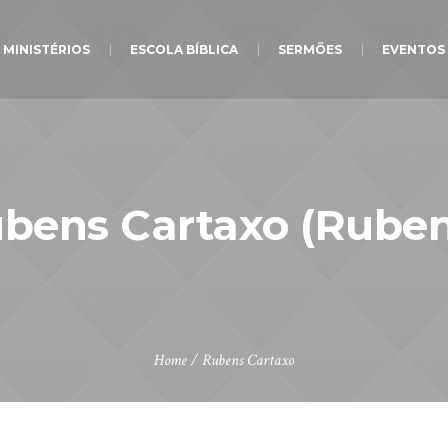
MINISTÉRIOS
ESCOLA BÍBLICA
SERMÕES
EVENTOS
bens Cartaxo
(Ruben
Home
/
Rubens Cartaxo