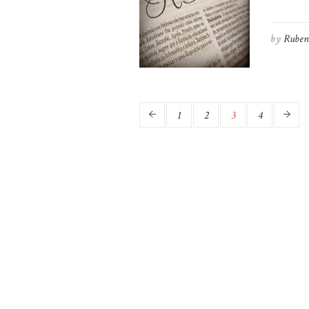
by
Ruben
1
2
3
4