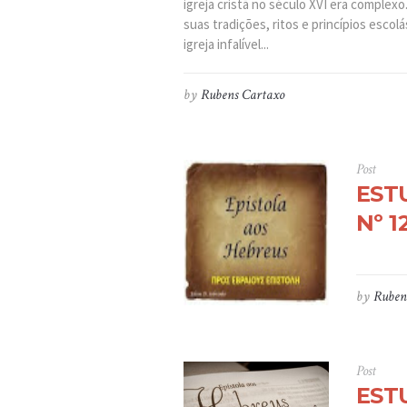
igreja cristã no século XVI era complexo
suas tradições, ritos e princípios esc
igreja infalível...
by
Rubens Cartaxo
Post
EST
Nº 1
by
Ruben
Post
EST