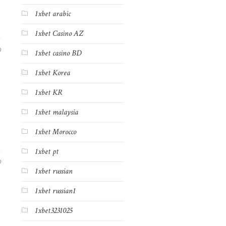
1xbet arabic
1xbet Casino AZ
9
1xbet casino BD
1xbet Korea
1xbet KR
1xbet malaysia
1xbet Morocco
1xbet pt
9
1xbet russian
1xbet russian1
1xbet3231025