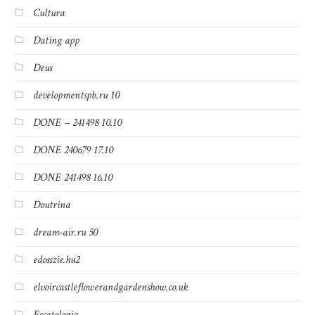
Cultura
Dating app
Deus
developmentspb.ru 10
DONE – 241498 10.10
DONE 240679 17.10
DONE 241498 16.10
Doutrina
dream-air.ru 50
edosszie.hu2
elvoircastleflowerandgardenshow.co.uk
Escatologia