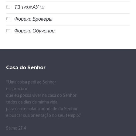
ТЗ 19038 АУ (5)
Форекс Брокеры
Форекс Обучение
Casa do Senhor
“Uma coisa pedi ao Senhor
e a procuro:
que eu possa viver na casa do Senhor
todos os dias da minha vida,
para contemplar a bondade do Senhor
e buscar sua orientação no seu templo.”
Salmo 27:4