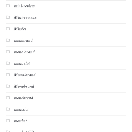
mini-review
Mini-reviews
Missões
mombrand
mono brand
mono slot
Mono-brand
Monobrand
monobrend
monoslot
mostbet