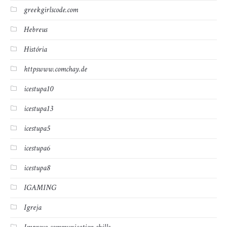
greekgirlscode.com
Hebreus
História
httpswww.comchay.de
icestupa10
icestupa13
icestupa5
icestupa6
icestupa8
IGAMING
Igreja