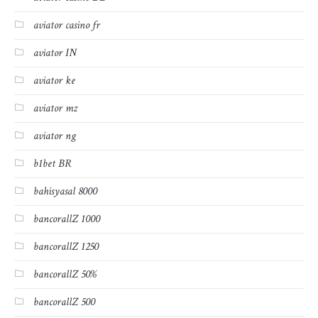
aviator casino fr
aviator IN
aviator ke
aviator mz
aviator ng
b1bet BR
bahisyasal 8000
bancorallZ 1000
bancorallZ 1250
bancorallZ 50%
bancorallZ 500