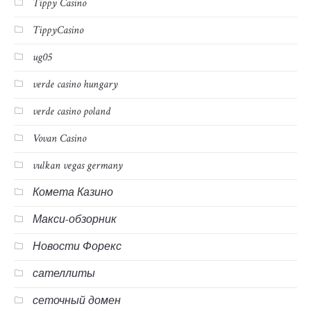
Tippy Casino
TippyCasino
ug05
verde casino hungary
verde casino poland
Vovan Casino
vulkan vegas germany
Комета Казино
Макси-обзорник
Новости Форекс
сателлиты
сеточный домен