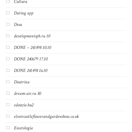
Cultura
Dating app
Deus
developmentspb.ru 10
DONE – 241498 10.10
DONE 240679 17.10
DONE 241498 16.10
Doutrina
dream-air.ru 50
edosszie.hu2
elvoircastleflowerandgardenshow.co.uk
Escatologia