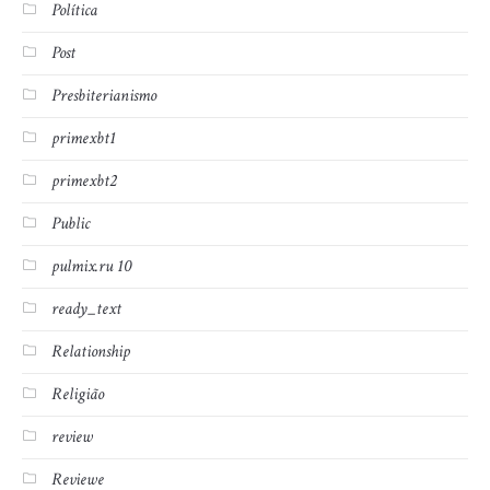
Política
Post
Presbiterianismo
primexbt1
primexbt2
Public
pulmix.ru 10
ready_text
Relationship
Religião
review
Reviewe