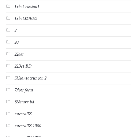
1xbet russian1
1xbet3231025
2
20
22bet
22Bet BD
515santacruz.com2
7slots focus
888starz bd
ancorallZ
ancorallZ 1000