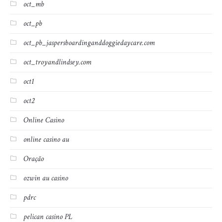
oct_mb
oct_pb
oct_pb_jaspersboardinganddoggiedaycare.com
oct_troyandlindsey.com
oct1
oct2
Online Casino
online casino au
Oração
ozwin au casino
pdrc
pelican casino PL