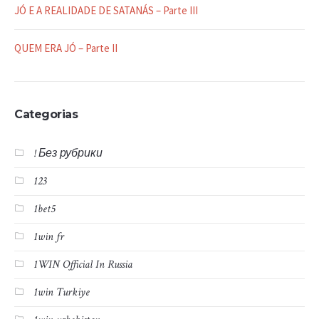
JÓ E A REALIDADE DE SATANÁS – Parte III
QUEM ERA JÓ – Parte II
Categorias
! Без рубрики
123
1bet5
1win fr
1WIN Official In Russia
1win Turkiye