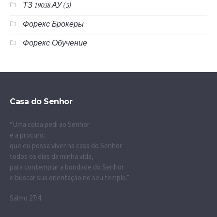
ТЗ 19038 АУ (5)
Форекс Брокеры
Форекс Обучение
Casa do Senhor
“Uma coisa pedi ao Senhor
e a procuro:
que eu possa viver na casa do Senhor
todos os dias da minha vida,
para contemplar a bondade do Senhor
e buscar sua orientação no seu templo.”
Salmo 27:4