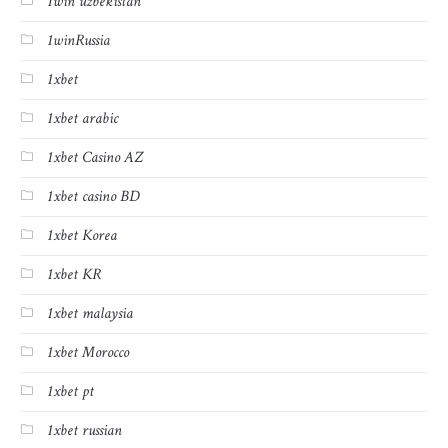
1win uzbekistan
1winRussia
1xbet
1xbet arabic
1xbet Casino AZ
1xbet casino BD
1xbet Korea
1xbet KR
1xbet malaysia
1xbet Morocco
1xbet pt
1xbet russian