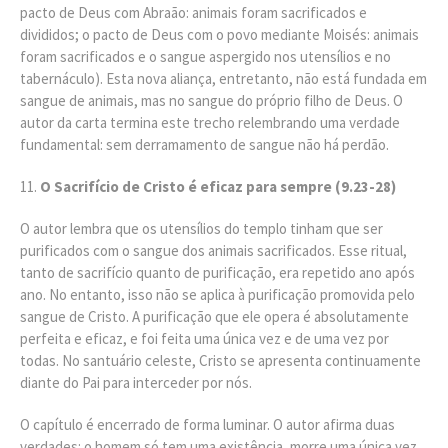
pacto de Deus com Abraão: animais foram sacrificados e
divididos; o pacto de Deus com o povo mediante Moisés: animais
foram sacrificados e o sangue aspergido nos utensílios e no
tabernáculo). Esta nova aliança, entretanto, não está fundada em
sangue de animais, mas no sangue do próprio filho de Deus. O
autor da carta termina este trecho relembrando uma verdade
fundamental: sem derramamento de sangue não há perdão.
O Sacrifício de Cristo é eficaz para sempre (9.23-28)
O autor lembra que os utensílios do templo tinham que ser
purificados com o sangue dos animais sacrificados. Esse ritual,
tanto de sacrifício quanto de purificação, era repetido ano após
ano. No entanto, isso não se aplica à purificação promovida pelo
sangue de Cristo. A purificação que ele opera é absolutamente
perfeita e eficaz, e foi feita uma única vez e de uma vez por
todas. No santuário celeste, Cristo se apresenta continuamente
diante do Pai para interceder por nós.
O capítulo é encerrado de forma luminar. O autor afirma duas
verdades: o homem só tem uma existência, morre uma única vez