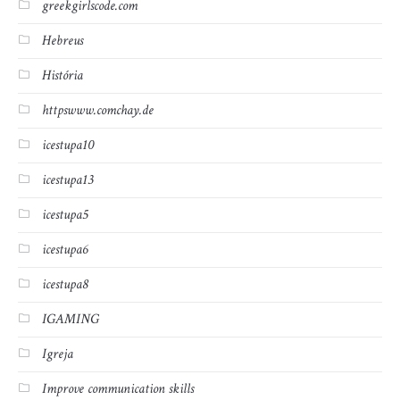
greekgirlscode.com
Hebreus
História
httpswww.comchay.de
icestupa10
icestupa13
icestupa5
icestupa6
icestupa8
IGAMING
Igreja
Improve communication skills