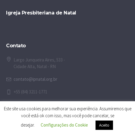
Igreja Presbiteriana de Natal
Contato
Largo Junqueira Aires, 533 -
Cidade Alta, Natal - RN
contato@ipnatal.org.br
+55 (84) 3211-1771
Este site usa cookies para melhorar sua experiência. Assumiremos que
você está ok com isso, mas você pode cancelar, se
desejar.
Configurações do Cookie
Aceito