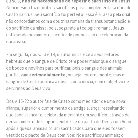
ou seja,
não há necessidade de repetir o sacrifício de Jesus
!
Nem mesmo fazer outros sacrifícios para complementar a obra de
Cristo na cruz. Seu sacrifício foi perfeito! Essa é a razão pela qual
não concordamos com a doutrina romana da transubstanciação e
do sacrifício da missa, pois, segundo a teologia romana, Jesus
está sendo novamente sacrificado por ocasião da celebração da
eucaristia.
Em seguida, nos v. 13 e 14, o autor esclarece a seus leitores
hebreus que o sangue de Cristo tem poder maior que o sangue
de bodes e novilhos para purificar, pois o sangue dos animais
purificavam
cerimonialmente
, ou seja, externamente, mas o
sangue de Cristo purifica a nossa consciência, com o objetivo de
servirmos ao Deus vivo!
Dos v. 15-22 o autor fala de Cristo como mediador de uma nova
aliança, superior e cumprimento da antiga aliança, ressaltando
que toda aliança foi celebrada mediante um sacrifício, através do
derramamento de sangue (lembre-se do pacto de Deus com Adão
após a queda: animais foram sacrificados para que eles fossem
vestidos; o pacto de Deus com Noé: Noé sacrificou animais; o