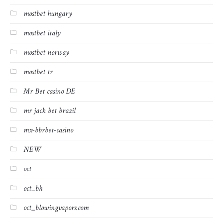
mostbet hungary
mostbet italy
mostbet norway
mostbet tr
Mr Bet casino DE
mr jack bet brazil
mx-bbrbet-casino
NEW
oct
oct_bh
oct_blowingvapors.com