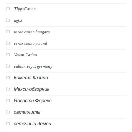
TippyCasino
ug05
verde casino hungary
verde casino poland
Vovan Casino
vulkan vegas germany
Комета Казино
Макси-обзорник
Новости Форекс
сателлиты
сеточный домен