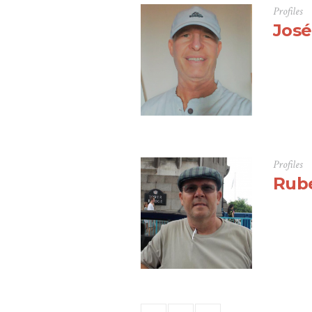
Profiles
José
Profiles
Rub