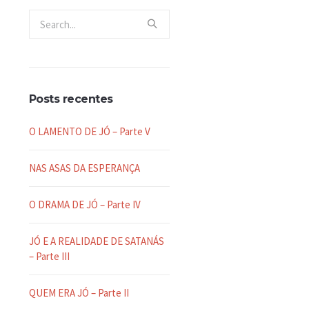
Posts recentes
O LAMENTO DE JÓ – Parte V
NAS ASAS DA ESPERANÇA
O DRAMA DE JÓ – Parte IV
JÓ E A REALIDADE DE SATANÁS
– Parte III
QUEM ERA JÓ – Parte II