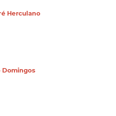
ré Herculano
o Domingos