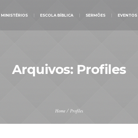
MINISTÉRIOS
ESCOLA BÍBLICA
SERMÕES
EVENTOS
Arquivos:
Profiles
Home
/
Profiles