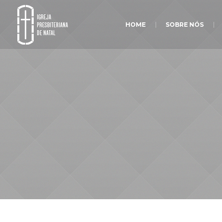
HOME
SOBRE NÓS