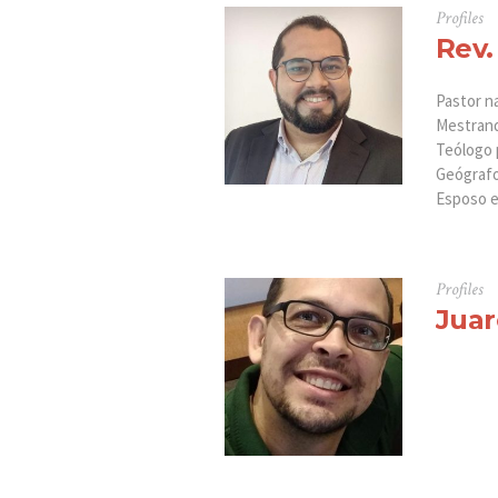
Profiles
Rev.
Pastor na
Mestrand
Teólogo 
Geógrafo
Esposo e 
Profiles
Juar