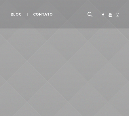
BLOG
CONTATO