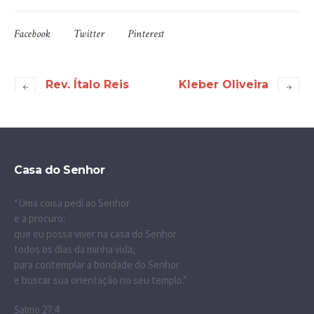
Facebook
Twitter
Pinterest
Rev. Ítalo Reis
Kleber Oliveira
Casa do Senhor
“Uma coisa pedi ao Senhor
e a procuro:
que eu possa viver na casa do Senhor
todos os dias da minha vida,
para contemplar a bondade do Senhor
e buscar sua orientação no seu templo.”
Salmo 27:4