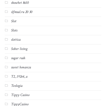
showbet 8610
slfmsal.ru 20 30
Slot
Slots
slottica
Sober living
sugar rush
sweet bonanza
T2_19264_a
Teologia
Tippy Casino
TippyCasino