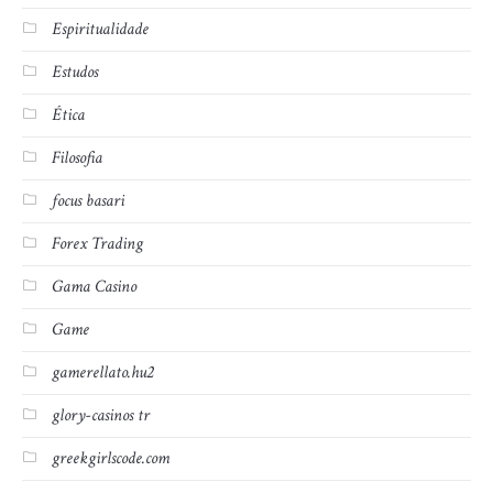
Espiritualidade
Estudos
Ética
Filosofia
focus basari
Forex Trading
Gama Casino
Game
gamerellato.hu2
glory-casinos tr
greekgirlscode.com