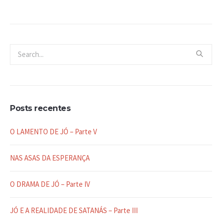
Posts recentes
O LAMENTO DE JÓ – Parte V
NAS ASAS DA ESPERANÇA
O DRAMA DE JÓ – Parte IV
JÓ E A REALIDADE DE SATANÁS – Parte III