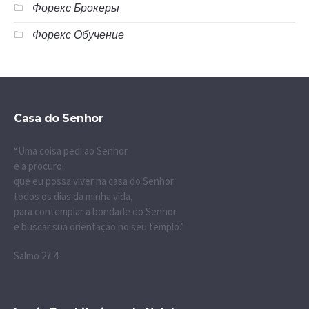
Форекс Брокеры
Форекс Обучение
Casa do Senhor
“Uma coisa pedi ao Senhor
e a procuro:
que eu possa viver na casa do Senhor
todos os dias da minha vida,
para contemplar a bondade do Senhor
e buscar sua orientação no seu templo.”
Salmo 27:4