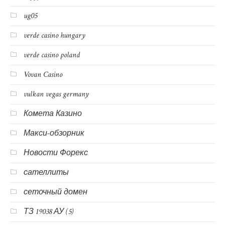
ug05
verde casino hungary
verde casino poland
Vovan Casino
vulkan vegas germany
Комета Казино
Макси-обзорник
Новости Форекс
сателлиты
сеточный домен
ТЗ 19038 АУ (5)