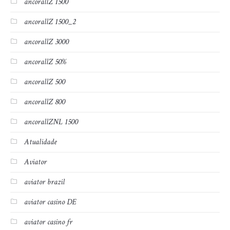
ancorallZ 1500
ancorallZ 1500_2
ancorallZ 3000
ancorallZ 50%
ancorallZ 500
ancorallZ 800
ancorallZNL 1500
Atualidade
Aviator
aviator brazil
aviator casino DE
aviator casino fr