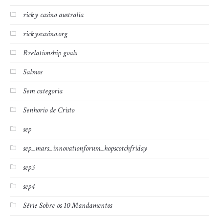
ricky casino australia
rickyscasino.org
Rrelationship goals
Salmos
Sem categoria
Senhorio de Cristo
sep
sep_mars_innovationforum_hopscotchfriday
sep3
sep4
Série Sobre os 10 Mandamentos