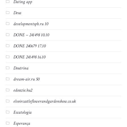
Dating app
Deus
developmentspb.ru 10
DONE – 241498 10.10
DONE 240679 17.10
DONE 241498 16.10
Doutrina
dream-air.ru 50
edosszie.hu2
elvoircastleflowerandgardenshow.co.uk
Escatologia
Esperança