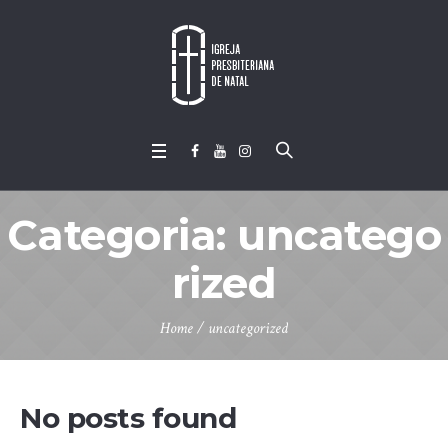
Categoria:
uncatego
rized
Home
/
uncategorized
No posts found