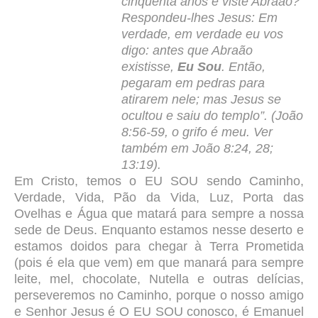
cinqüenta anos e viste Abraão?
Respondeu-lhes Jesus: Em
verdade, em verdade eu vos
digo: antes que Abraão
existisse,
Eu Sou
. Então,
pegaram em pedras para
atirarem nele; mas Jesus se
ocultou e saiu do templo”. (João
8:56-59, o grifo é meu. Ver
também em João 8:24, 28;
13:19).
Em Cristo, temos o EU SOU sendo Caminho,
Verdade, Vida, Pão da Vida, Luz, Porta das
Ovelhas e Água que matará para sempre a nossa
sede de Deus. Enquanto estamos nesse deserto e
estamos doidos para chegar à Terra Prometida
(pois é ela que vem) em que manará para sempre
leite, mel, chocolate, Nutella e outras delícias,
perseveremos no Caminho, porque o nosso amigo
e Senhor Jesus é O EU SOU conosco, é Emanuel