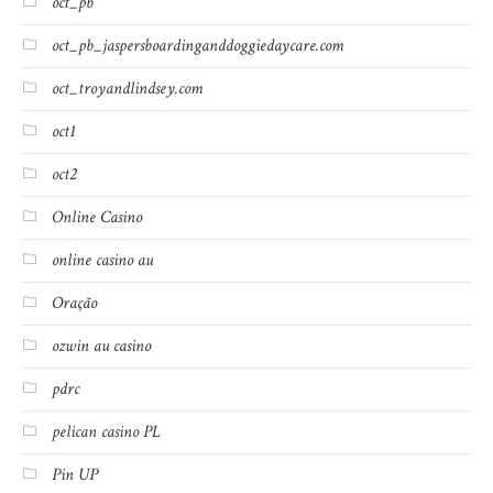
oct_pb
oct_pb_jaspersboardinganddoggiedaycare.com
oct_troyandlindsey.com
oct1
oct2
Online Casino
online casino au
Oração
ozwin au casino
pdrc
pelican casino PL
Pin UP