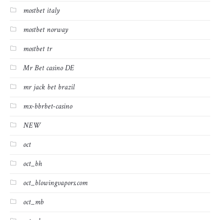
mostbet italy
mostbet norway
mostbet tr
Mr Bet casino DE
mr jack bet brazil
mx-bbrbet-casino
NEW
oct
oct_bh
oct_blowingvapors.com
oct_mb