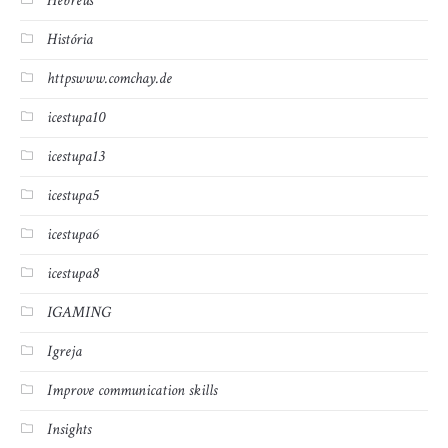
Hebreus
História
httpswww.comchay.de
icestupa10
icestupa13
icestupa5
icestupa6
icestupa8
IGAMING
Igreja
Improve communication skills
Insights