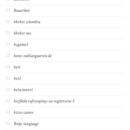
Basaribet
bbrbet colombia
bbrbet mx
bcgame3
beste-zahlungsarten.de
bet1
bet2
betwinner1
bezflash.rufreespiny-za-registraciu 5
bizzo casino
Body language