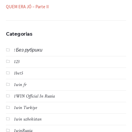
QUEM ERA JÓ – Parte II
Categorias
! Без рубрики
123
1bet5
1win fr
1WIN Official In Russia
1win Turkiye
1win uzbekistan
1winRussia