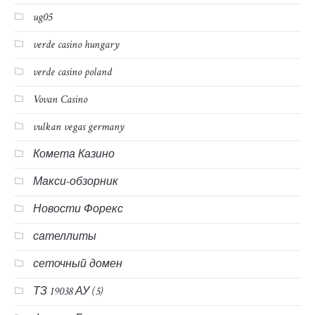
ug05
verde casino hungary
verde casino poland
Vovan Casino
vulkan vegas germany
Комета Казино
Макси-обзорник
Новости Форекс
сателлиты
сеточный домен
ТЗ 19038 АУ (5)