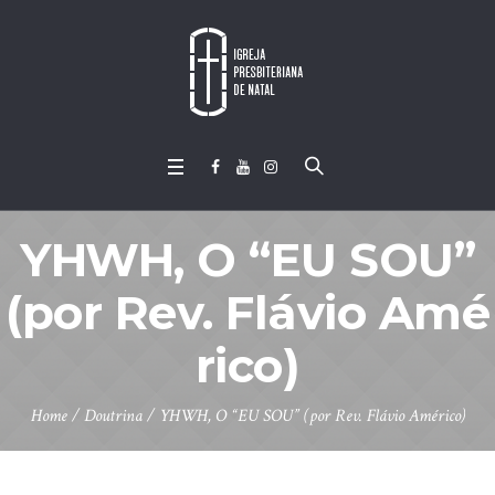
YHWH, O “EU SOU”
(por Rev. Flávio Amé
rico)
Home
/
Doutrina
/
YHWH, O “EU SOU” (por Rev. Flávio Américo)