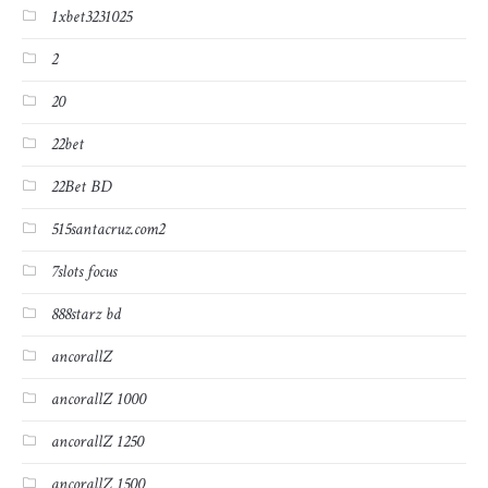
1xbet3231025
2
20
22bet
22Bet BD
515santacruz.com2
7slots focus
888starz bd
ancorallZ
ancorallZ 1000
ancorallZ 1250
ancorallZ 1500