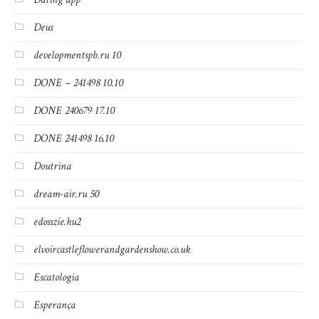
Deus
developmentspb.ru 10
DONE – 241498 10.10
DONE 240679 17.10
DONE 241498 16.10
Doutrina
dream-air.ru 50
edosszie.hu2
elvoircastleflowerandgardenshow.co.uk
Escatologia
Esperança