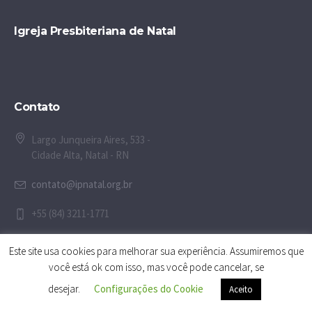
Igreja Presbiteriana de Natal
Contato
Largo Junqueira Aires, 533 -
Cidade Alta, Natal - RN
contato@ipnatal.org.br
+55 (84) 3211-1771
Este site usa cookies para melhorar sua experiência. Assumiremos que
você está ok com isso, mas você pode cancelar, se
desejar.
Configurações do Cookie
Aceito