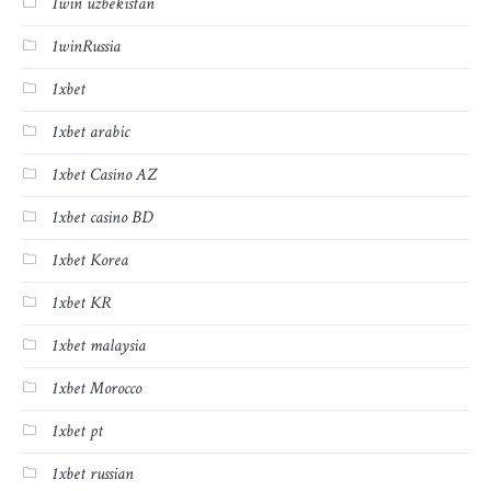
1win uzbekistan
1winRussia
1xbet
1xbet arabic
1xbet Casino AZ
1xbet casino BD
1xbet Korea
1xbet KR
1xbet malaysia
1xbet Morocco
1xbet pt
1xbet russian