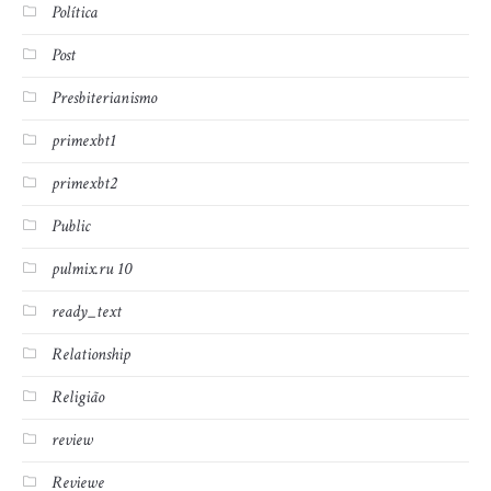
Política
Post
Presbiterianismo
primexbt1
primexbt2
Public
pulmix.ru 10
ready_text
Relationship
Religião
review
Reviewe