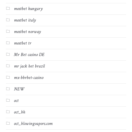
mostbet hungary
mostbet italy
mostbet norway
mostbet tr
Mr Bet casino DE
mr jack bet brazil
mx-bbrbet-casino
NEW
oct
oct_bh
oct_blowingvapors.com