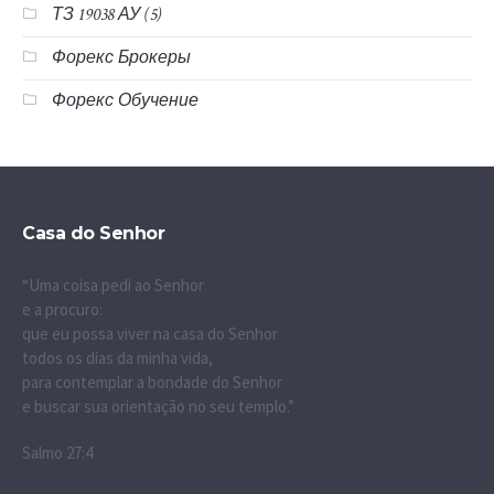
ТЗ 19038 АУ (5)
Форекс Брокеры
Форекс Обучение
Casa do Senhor
“Uma coisa pedi ao Senhor
e a procuro:
que eu possa viver na casa do Senhor
todos os dias da minha vida,
para contemplar a bondade do Senhor
e buscar sua orientação no seu templo.”
Salmo 27:4