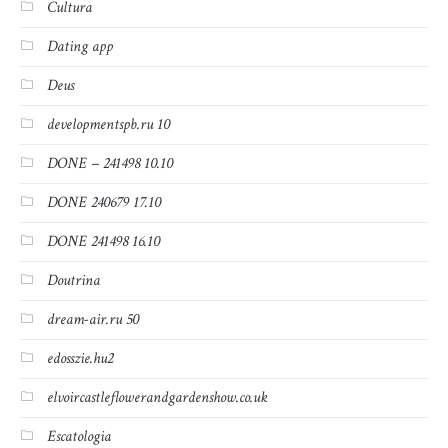
Cultura
Dating app
Deus
developmentspb.ru 10
DONE – 241498 10.10
DONE 240679 17.10
DONE 241498 16.10
Doutrina
dream-air.ru 50
edosszie.hu2
elvoircastleflowerandgardenshow.co.uk
Escatologia