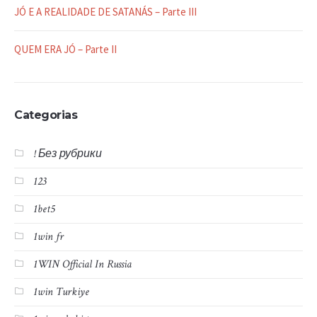
JÓ E A REALIDADE DE SATANÁS – Parte III
QUEM ERA JÓ – Parte II
Categorias
! Без рубрики
123
1bet5
1win fr
1WIN Official In Russia
1win Turkiye