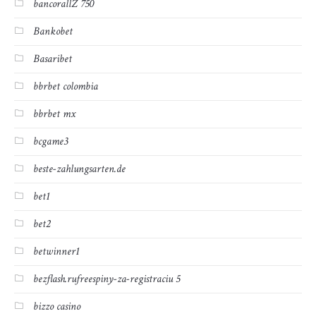
bancorallZ 750
Bankobet
Basaribet
bbrbet colombia
bbrbet mx
bcgame3
beste-zahlungsarten.de
bet1
bet2
betwinner1
bezflash.rufreespiny-za-registraciu 5
bizzo casino