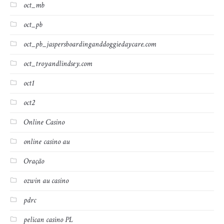
oct_mb
oct_pb
oct_pb_jaspersboardinganddoggiedaycare.com
oct_troyandlindsey.com
oct1
oct2
Online Casino
online casino au
Oração
ozwin au casino
pdrc
pelican casino PL