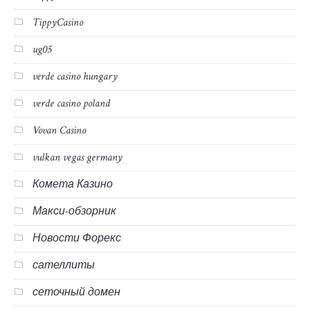
TippyCasino
ug05
verde casino hungary
verde casino poland
Vovan Casino
vulkan vegas germany
Комета Казино
Макси-обзорник
Новости Форекс
сателлиты
сеточный домен