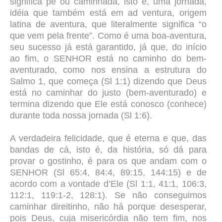
significa pé ou caminhada, isto é, uma jornada,
idéia que também está em ad ventura, origem
latina de aventura, que literalmente significa “o
que vem pela frente”. Como é uma boa-aventura,
seu sucesso já está garantido, já que, do início
ao fim, o SENHOR está no caminho do bem-
aventurado, como nos ensina a estrutura do
Salmo 1, que começa (Sl 1:1) dizendo que Deus
está no caminhar do justo (bem-aventurado) e
termina dizendo que Ele está conosco (conhece)
durante toda nossa jornada (Sl 1:6).
A verdadeira felicidade, que é eterna e que, das
bandas de cá, isto é, da história, só dá para
provar o gostinho, é para os que andam com o
SENHOR (Sl 65:4, 84:4, 89:15, 144:15) e de
acordo com a vontade d’Ele (Sl 1:1, 41:1, 106:3,
112:1, 119:1-2, 128:1). Se não conseguimos
caminhar direitinho, não há porque desesperar,
pois Deus, cuja misericórdia não tem fim, nos