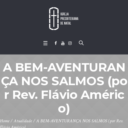
A BEM-AVENTURAN
ÇA NOS SALMOS (po
r Rev. Flávio Améric
o)
Home
/
Atualidade
/
A BEM-AVENTURANÇA NOS SALMOS (por Rev.
Flávio Américo)