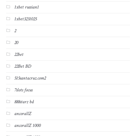
1xbet russian1
1xbet3231025
2
20
22bet
22Bet BD
515santacruz.com2
7slots focus
888starz bd
ancorallZ
ancorallZ 1000