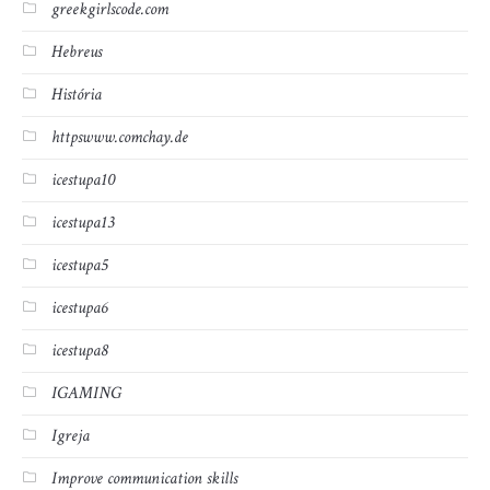
greekgirlscode.com
Hebreus
História
httpswww.comchay.de
icestupa10
icestupa13
icestupa5
icestupa6
icestupa8
IGAMING
Igreja
Improve communication skills