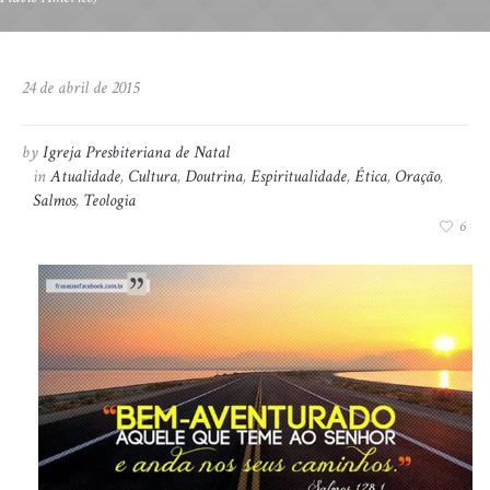
24 de abril de 2015
by
Igreja Presbiteriana de Natal
in
Atualidade
,
Cultura
,
Doutrina
,
Espiritualidade
,
Ética
,
Oração
,
Salmos
,
Teologia
6