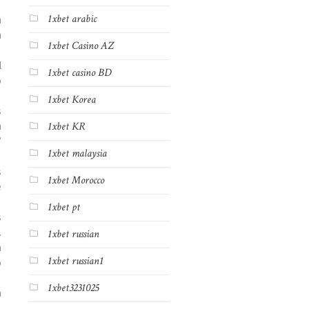
1xbet arabic
m
a
1xbet Casino AZ
l
1xbet casino BD
o
1xbet Korea
s
m
1xbet KR
”
1xbet malaysia
s
1xbet Morocco
e
1xbet pt
s
.
1xbet russian
a
1xbet russian1
o
1xbet3231025
a