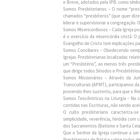
e Breve, adotados pela IPB. como símbo
Somos Presbiterianos – O nome “presb
chamados “presbíteros” (que quer dizer
liderar e supervisionar a congregação. 
Somos Misericordiosos – Cada Igreja pos
é o exercício da misericórdia cristã.
Evangelho de Cristo tem implicações pa
Somos Conciliares – Obedecendo sempr
Igrejas Presbiterianas localizadas re
um “Presbitério”, ao menos três presb
que dirige todos Sínodos e Presbitérios
Somos Missionários – Através da Jun
Transculturais (APMT), participamos d
provendo-lhes sustento, para que o R
Somos Teocêntricos na Liturgia – No s
contidas nas Escrituras, não sendo ace
O culto presbiteriano caracteriza-s
simplicidade, reverência, hinódia com 
dos Sacramentos (Batismo e Santa Ceia),
Que o Senhor da Igreja continue a ser 
Presbiteriana de Natal e sobre todos d