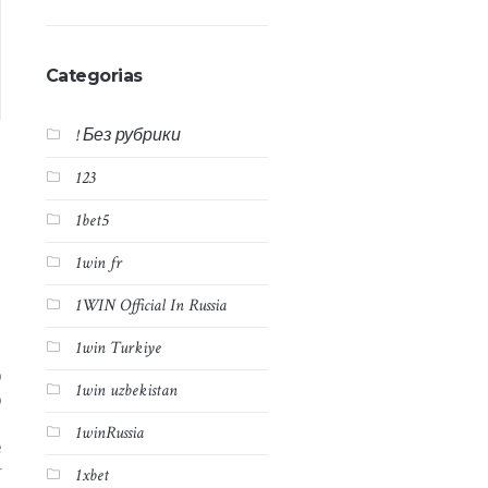
Categorias
! Без рубрики
123
1bet5
1win fr
1WIN Official In Russia
1win Turkiye
o
1win uzbekistan
o
.
1winRussia
e
r
1xbet