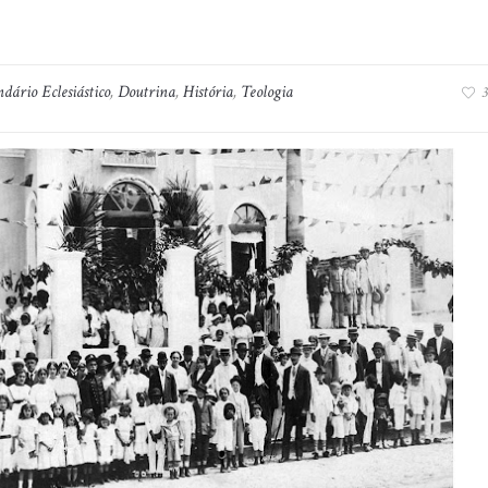
dário Eclesiástico
,
Doutrina
,
História
,
Teologia
3