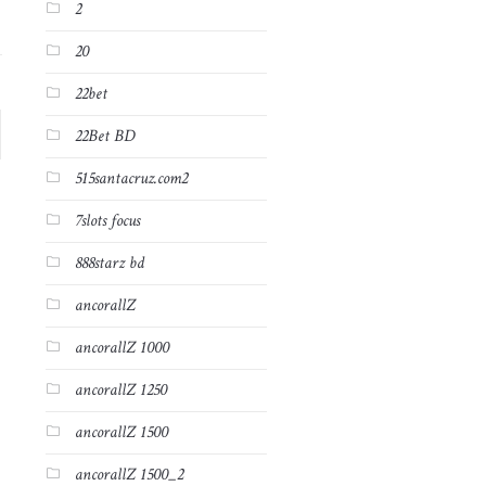
2
20
22bet
22Bet BD
515santacruz.com2
7slots focus
888starz bd
ancorallZ
ancorallZ 1000
ancorallZ 1250
ancorallZ 1500
ancorallZ 1500_2