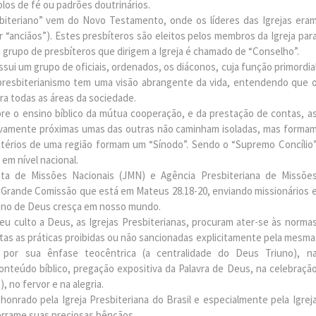
los de fé ou padrões doutrinários.
iteriano” vem do Novo Testamento, onde os líderes das Igrejas era
 “anciãos”). Estes presbíteros são eleitos pelos membros da Igreja par
O grupo de presbíteros que dirigem a Igreja é chamado de “Conselho”.
sui um grupo de oficiais, ordenados, os diáconos, cuja função primordia
 O presbiterianismo tem uma visão abrangente da vida, entendendo que 
ra todas as áreas da sociedade.
e o ensino bíblico da mútua cooperação, e da prestação de contas, a
lativamente próximas umas das outras não caminham isoladas, mas forma
itérios de uma região formam um “Sínodo”. Sendo o “Supremo Concílio
 em nível nacional.
ta de Missões Nacionais (JMN) e Agência Presbiteriana de Missõe
a Grande Comissão que está em Mateus 28.18-20, enviando missionários 
eino de Deus cresça em nosso mundo.
eu culto a Deus, as Igrejas Presbiterianas, procuram ater-se às norma
itas as práticas proibidas ou não sancionadas explicitamente pela mesma
e por sua ênfase teocêntrica (a centralidade do Deus Triuno), n
conteúdo bíblico, pregação expositiva da Palavra de Deus, na celebraçã
 no fervor e na alegria.
honrado pela Igreja Presbiteriana do Brasil e especialmente pela Igrej
errame suas preciosas bênçãos.