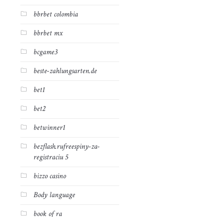
bbrbet colombia
bbrbet mx
bcgame3
beste-zahlungsarten.de
bet1
bet2
betwinner1
bezflash.rufreespiny-za-
registraciu 5
bizzo casino
Body language
book of ra