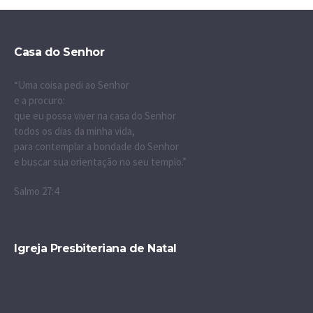
Casa do Senhor
“Uma coisa pedi ao Senhor
e a procuro:
que eu possa viver na casa do Senhor
todos os dias da minha vida,
para contemplar a bondade do Senhor
e buscar sua orientação no seu templo.”
Salmo 27:4
Igreja Presbiteriana de Natal