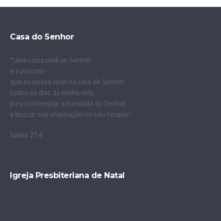
Casa do Senhor
“Uma coisa pedi ao Senhor
e a procuro:
que eu possa viver na casa do Senhor
todos os dias da minha vida,
para contemplar a bondade do Senhor
e buscar sua orientação no seu templo.”
Salmo 27:4
Igreja Presbiteriana de Natal